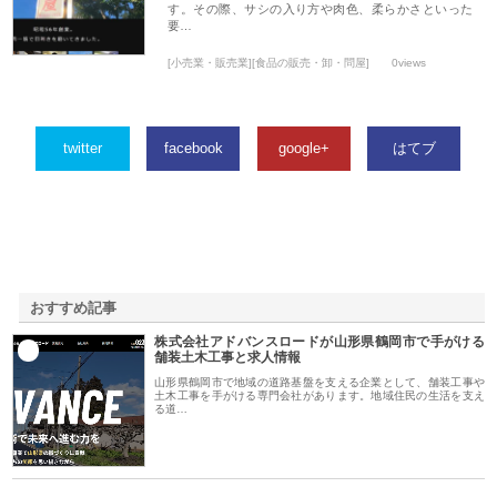
す。その際、サシの入り方や肉色、柔らかさといった
要…
[小売業・販売業][食品の販売・卸・問屋]
0views
twitter
facebook
google+
はてブ
おすすめ記事
株式会社アドバンスロードが山形県鶴岡市で手がける
1
舗装土木工事と求人情報
山形県鶴岡市で地域の道路基盤を支える企業として、舗装工事や
土木工事を手がける専門会社があります。地域住民の生活を支え
る道…