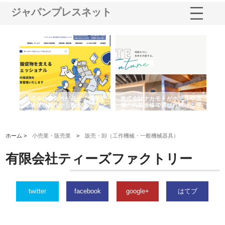
ジャパンプレスネット
ノー
株式会社耕文社が品川で実現す
株式会社ナカモトがホテルや店
株
の専
る販促物製作から配送までワン
舗の内装改修で選ばれ続ける理
れ
ストップ対応
由
強
ホーム >
小売業・販売業
>
販売・卸（工作機械・一般機械器具）
有限会社ティーズファクトリー
twitter
facebook
google+
はてブ