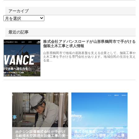
アーカイブ
最近の記事
株式会社アドバンスロードが山形県鶴岡市で手がける
舗装土木工事と求人情報
山形県鶴岡市で地域の道路基盤を支える企業として、舗装工事や
土木工事を手がける専門会社があります。地域住民の生活を支え
る道…
る舗
ホクシン設備株式会社が手がけ
株式会社東京シー・エム・シー
株
る給排水空調消火設備工事の実
のGISインフラ管理システム導
か