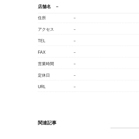
店舗名
－
住所
－
アクセス
－
TEL
－
FAX
－
営業時間
－
定休日
－
URL
－
関連記事