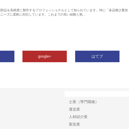
属部品を高精度に製作するプロフェッショナルとして知られています。特に「多品種少量加
のニーズに柔軟に対応しています。これまでの長い経験と熟…
google+
はてブ
カテゴリー
士業（専門職種）
運送業
人材紹介業
製造業