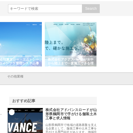
会社東京シー・エム・シー
株式会社アクアスペースが水中
株式会社地盤調査事
ISインフラ管理システム導
から陸上まで一貫施工できる理
れ続ける理由と建設
リット
由
強み
その他業種
おすすめ記事
株式会社アドバンスロードが山
1
形県鶴岡市で手がける舗装土木
工事と求人情報
山形県鶴岡市で地域の道路基盤を支え
る企業として、舗装工事や土木工事を
手がける専門会社があります。地域住