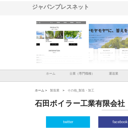
ジャパンプレスネット
ナツハラが建設と鋲螺
株式会社メタルエースの企業サ
株式会社ＣＳＡの事業内
暮らしを支える理由
イトが提供する充実した情報内
みを徹底解説
容とは
ホーム
士業（専門職種）
運送業
ホーム >
製造業
>
その他_製造・加工
石田ボイラー工業有限会社
twitter
facebook