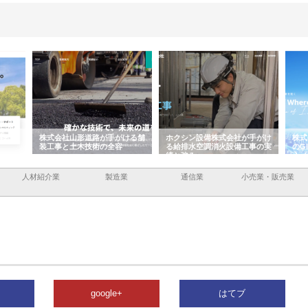
容と強
株式会社山形道路が手がける舗
ホクシン設備株式会社が手がけ
株式
装工事と土木技術の全容
る給排水空調消火設備工事の実
のG
績と強み
入メ
人材紹介業
製造業
通信業
小売業・販売業
google+
はてブ