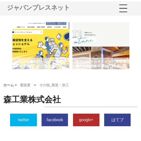
ジャパンプレスネット
ノー
株式会社耕文社が品川で実現す
株式会社ナカモトがホテルや店
株
の専
る販促物製作から配送までワン
舗の内装改修で選ばれ続ける理
れ
ストップ対応
由
強
ホーム >
製造業
>
その他_製造・加工
森工業株式会社
twitter
facebook
google+
はてブ