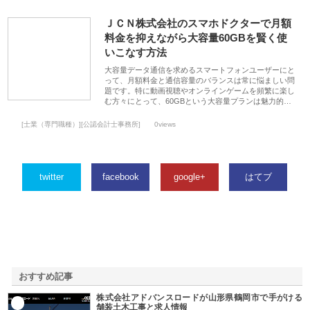
ＪＣＮ株式会社のスマホドクターで月額
料金を抑えながら大容量60GBを賢く使
いこなす方法
大容量データ通信を求めるスマートフォンユーザーにと
って、月額料金と通信容量のバランスは常に悩ましい問
題です。特に動画視聴やオンラインゲームを頻繁に楽し
む方々にとって、60GBという大容量プランは魅力的…
[士業（専門職種）][公認会計士事務所]
0views
twitter
facebook
google+
はてブ
おすすめ記事
株式会社アドバンスロードが山形県鶴岡市で手がける
1
舗装土木工事と求人情報