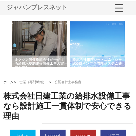
ジャパンプレスネット
式会社東京シー・エム・シー
株式会社アクアスペースが水中
株式会社地盤調
GISインフラ管理システム導
から陸上まで一貫施工できる理
れ続ける理由と
メリット
由
強み
ホーム >
士業（専門職種）
>
公認会計士事務所
株式会社日建工業の給排水設備工事
なら設計施工一貫体制で安心できる
理由
twitter
facebook
google+
はてブ