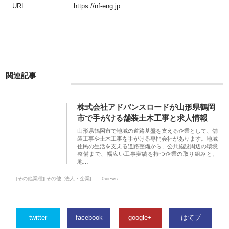
URL
https://nf-eng.jp
関連記事
株式会社アドバンスロードが山形県鶴岡
市で手がける舗装土木工事と求人情報
山形県鶴岡市で地域の道路基盤を支える企業として、舗
装工事や土木工事を手がける専門会社があります。地域
住民の生活を支える道路整備から、公共施設周辺の環境
整備まで、幅広い工事実績を持つ企業の取り組みと、
地…
[その他業種][その他_法人・企業]
0views
twitter
facebook
google+
はてブ