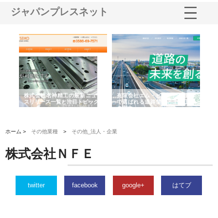
ジャパンプレスネット
選ば
株式会社名神精工の最新ニュー
有限会社エム・ビルドが南多摩
有
ルの
スリリース一覧と注目トピック
で選ばれる道路舗装と土木工事
ネ
の実力
ホーム >
その他業種
>
その他_法人・企業
株式会社ＮＦＥ
twitter
facebook
google+
はてブ