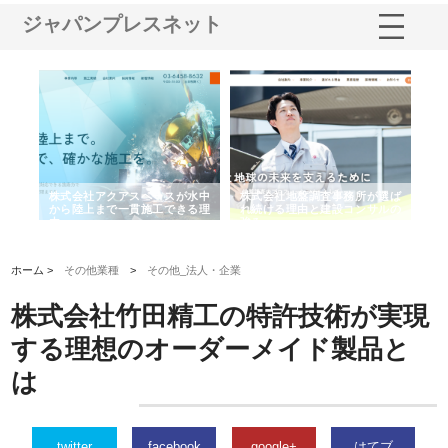
ジャパンプレスネット
シー
株式会社アクアスペースが水中
株式会社地盤調査事務所が選ば
株
ム導
から陸上まで一貫施工できる理
れ続ける理由と建設コンサルの
ス
由
強み
ホーム >
その他業種
>
その他_法人・企業
株式会社竹田精工の特許技術が実現
する理想のオーダーメイド製品と
は
twitter
facebook
google+
はてブ