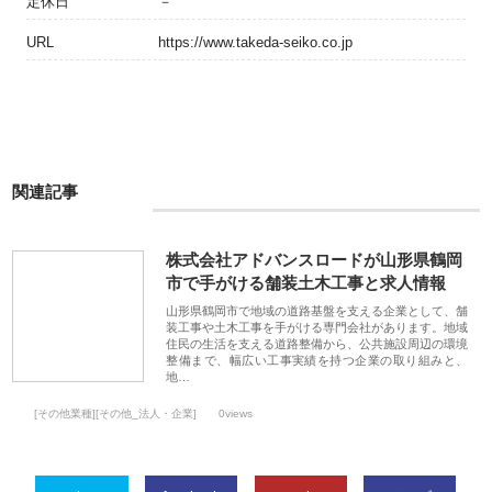
定休日
－
URL
https://www.takeda-seiko.co.jp
関連記事
株式会社アドバンスロードが山形県鶴岡
市で手がける舗装土木工事と求人情報
山形県鶴岡市で地域の道路基盤を支える企業として、舗
装工事や土木工事を手がける専門会社があります。地域
住民の生活を支える道路整備から、公共施設周辺の環境
整備まで、幅広い工事実績を持つ企業の取り組みと、
地…
[その他業種][その他_法人・企業]
0views