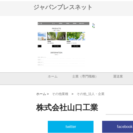
ジャパンプレスネット
ナツハラが建設と鋲螺
株式会社メタルエースの企業サ
株式会社ＣＳＡの事業内
暮らしを支える理由
イトが提供する充実した情報内
みを徹底解説
容とは
ホーム
士業（専門職種）
運送業
ホーム >
その他業種
>
その他_法人・企業
株式会社山口工業
twitter
facebook