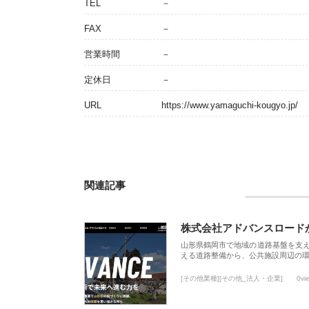
TEL
－
FAX
－
営業時間
－
定休日
－
URL
https://www.yamaguchi-kougyo.jp/
関連記事
株式会社アドバンスロード
山形県鶴岡市で地域の道路基盤を支
える道路整備から、公共施設周辺の
[その他業種][その他_法人・企業]
0vi