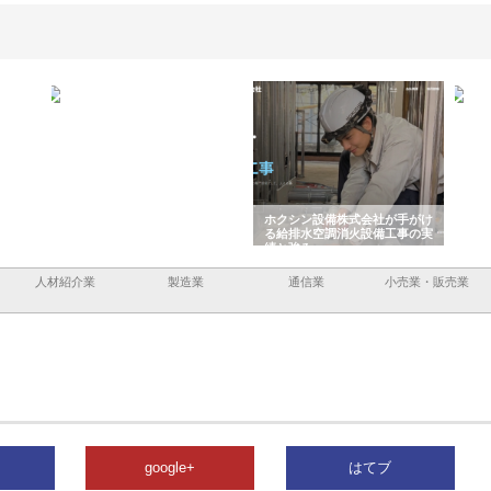
容と強
株式会社山形道路が手がける舗
ホクシン設備株式会社が手がけ
株式
装工事と土木技術の全容
る給排水空調消火設備工事の実
のG
績と強み
入メ
人材紹介業
製造業
通信業
小売業・販売業
google+
はてブ