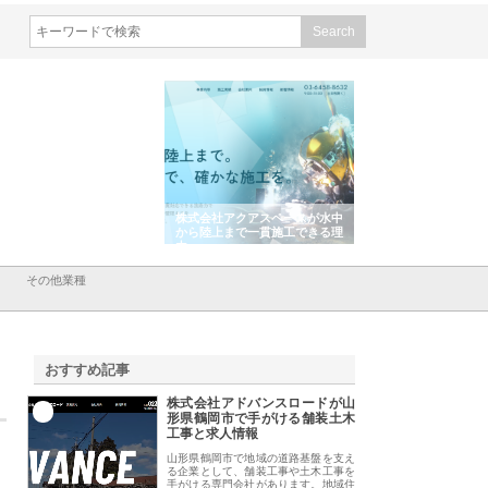
会社東京シー・エム・シー
株式会社アクアスペースが水中
株式会社地盤調査事
ISインフラ管理システム導
から陸上まで一貫施工できる理
れ続ける理由と建設
リット
由
強み
その他業種
おすすめ記事
株式会社アドバンスロードが山
1
形県鶴岡市で手がける舗装土木
工事と求人情報
山形県鶴岡市で地域の道路基盤を支え
る企業として、舗装工事や土木工事を
手がける専門会社があります。地域住