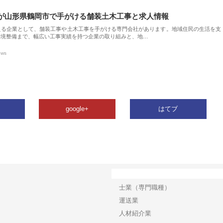
が山形県鶴岡市で手がける舗装土木工事と求人情報
える企業として、舗装工事や土木工事を手がける専門会社があります。地域住民の生活を支
環境整備まで、幅広い工事実績を持つ企業の取り組みと、地…
ews
google+
はてブ
カテゴリー
士業（専門職種）
運送業
人材紹介業