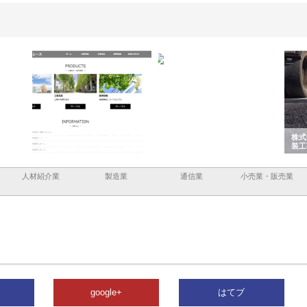
と鋲螺
株式会社メタルエースの企業サ
株式会社ＣＳＡの事業内容と強
株式
理由
イトが提供する充実した情報内
みを徹底解説
装工
容とは
人材紹介業
製造業
通信業
小売業・販売業
google+
はてブ