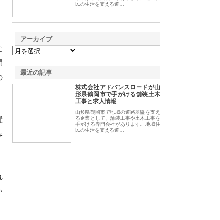
民の生活を支える道…
アーカイブ
に
間
最近の記事
の
株式会社アドバンスロードが山
形県鶴岡市で手がける舗装土木
工事と求人情報
山形県鶴岡市で地域の道路基盤を支え
置
る企業として、舗装工事や土木工事を
手がける専門会社があります。地域住
民の生活を支える道…
み
れ
い