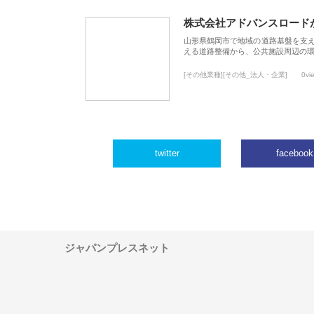
株式会社アドバンスロード
山形県鶴岡市で地域の道路基盤を支
える道路整備から、公共施設周辺の
[その他業種][その他_法人・企業]
0vi
twitter
facebook
ジャパンプレスネット