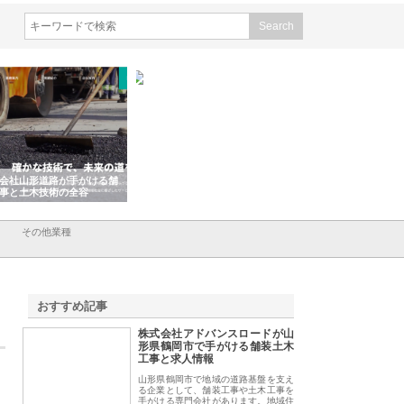
会社山形道路が手がける舗
ホクシン設備株式会社が手がけ
株式会社東京シー・
事と土木技術の全容
る給排水空調消火設備工事の実
のGISインフラ管理
績と強み
入メリット
その他業種
おすすめ記事
株式会社アドバンスロードが山
1
形県鶴岡市で手がける舗装土木
工事と求人情報
山形県鶴岡市で地域の道路基盤を支え
る企業として、舗装工事や土木工事を
手がける専門会社があります。地域住