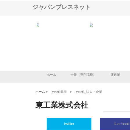
ジャパンプレスネット
アセットイノベーショ
庭楽株式会社が知多半島と三河
株式会社ナツハラが建設
ルーム投資で始める資
と名古屋で叶える理想の外構空
で滋賀の暮らしを支える
老後準備
間
ホーム
士業（専門職種）
運送業
ホーム >
その他業種
>
その他_法人・企業
東工業株式会社
twitter
facebook