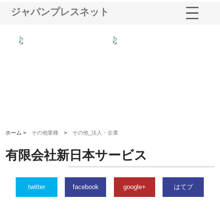
ジャパンプレスネット
ショ
庭楽株式会社が知多半島と三河
株式会社ナツハラが建設と鋲螺
株
る資
と名古屋で叶える理想の外構空
で滋賀の暮らしを支える理由
イ
間
容
ホーム >
その他業種
>
その他_法人・企業
有限会社新日本サービス
twitter
facebook
google+
はてブ