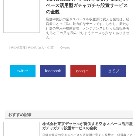
ペース活用型ガチャガチャ設置サービス
の全貌
店舗や施設の空きスペースを収益源に変える発想は、経
営者にとって常に魅力的なテーマです。しかし、新たな
什器の導入や在庫管理、メンテナンスといった負担を考
えると二の足を踏んでしまうケースも少なくありませ
ん…
[その他業種][その他_法人・企業]
0views
twitter
facebook
google+
はてブ
おすすめ記事
株式会社東京デッセルが提供する空きスペース活用型
1
ガチャガチャ設置サービスの全貌
店舗や施設の空きスペースを収益源に変える発想は、経営者にと