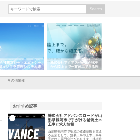
株式会社アクアスペースが水中
株式会社地盤調査事務所が選ば
株式会社名神精
から陸上まで一貫施工できる理
れ続ける理由と建設コンサルの
スリリース一覧
由
強み
その他業種
おすすめ記事
株式会社アドバンスロードが山
1
形県鶴岡市で手がける舗装土木
工事と求人情報
山形県鶴岡市で地域の道路基盤を支え
る企業として、舗装工事や土木工事を
手がける専門会社があります。地域住