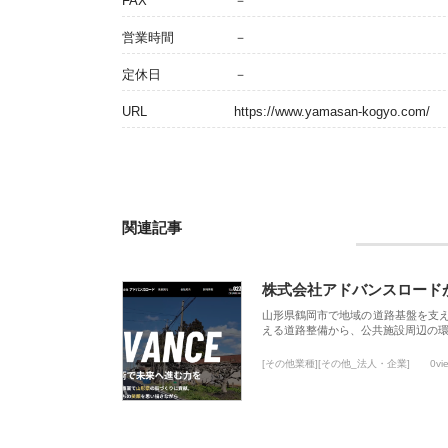
FAX
－
営業時間
－
定休日
－
URL
https://www.yamasan-kogyo.com/
関連記事
株式会社アドバンスロード
山形県鶴岡市で地域の道路基盤を支
える道路整備から、公共施設周辺の
[その他業種][その他_法人・企業]
0vi