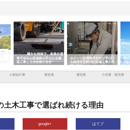
手がける舗
ホクシン設備株式会社が手がけ
株式会社東京シー・エム・シー
全容
る給排水空調消火設備工事の実
のGISインフラ管理システム導
績と強み
入メリット
人材紹介業
製造業
通信業
小売業・販売業
の土木工事で選ばれ続ける理由
google+
はてブ