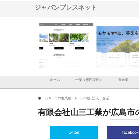
ジャパンプレスネット
式会社メタルエースの企業サ
株式会社ＣＳＡの事業内容と強
株式会社山形道路が
トが提供する充実した情報内
みを徹底解説
装工事と土木技術の
とは
ホーム
士業（専門職種）
運送業
ホーム >
その他業種
>
その他_法人・企業
有限会社山三工業が広島市
twitter
facebook