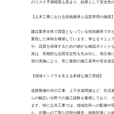
のリスク予測精度も高まり、結果として安全性
【土木工事における技術継承と品質管理の徹底
建設業界全体で課題となっている技術継承です
重視した体制を構築しています。単なるマニュ
や、品質を担保するための細かな確認ポイント
資は、長期的な品質安定性を生み出し、発注者
習の実施により、常に最新の施工基準や安全規
【地域インフラを支える多様な施工実績】
道路整備や河川工事、上下水道関連など、生活
らの幅広い分野での施工経験を蓄積しており、
ます。特に公共工事では、地域住民への配慮や
ら、近隣への丁寧な説明や騒音・振動対策にも