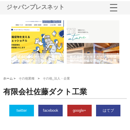
ジャパンプレスネット
ノー
株式会社耕文社が品川で実現す
株式会社ナカモトがホテルや店
株
の専
る販促物製作から配送までワン
舗の内装改修で選ばれ続ける理
れ
ストップ対応
由
強
ホーム >
その他業種
>
その他_法人・企業
有限会社佐藤ダクト工業
twitter
facebook
google+
はてブ