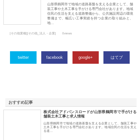
山形県鶴岡市で地域の道路基盤を支える企業として、舗
装工事や土木工事を手がける専門会社があります。地域
住民の生活を支える道路整備から、公共施設周辺の環境
整備まで、幅広い工事実績を持つ企業の取り組みと、
地…
[その他業種][その他_法人・企業]
0views
twitter
facebook
google+
はてブ
おすすめ記事
株式会社アドバンスロードが山形県鶴岡市で手がける
1
舗装土木工事と求人情報
山形県鶴岡市で地域の道路基盤を支える企業として、舗装工事や
土木工事を手がける専門会社があります。地域住民の生活を支え
る道…