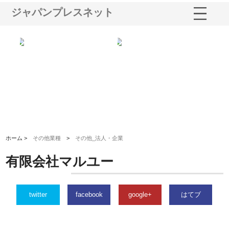
ジャパンプレスネット
シー
株式会社アクアスペースが水中
株式会社地盤調査事務所が選ば
株
ム導
から陸上まで一貫施工できる理
れ続ける理由と建設コンサルの
ス
由
強み
ホーム >
その他業種
>
その他_法人・企業
有限会社マルユー
twitter
facebook
google+
はてブ