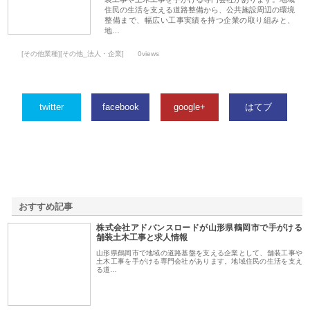
住民の生活を支える道路整備から、公共施設周辺の環境
整備まで、幅広い工事実績を持つ企業の取り組みと、
地…
[その他業種][その他_法人・企業]
0views
twitter
facebook
google+
はてブ
おすすめ記事
株式会社アドバンスロードが山形県鶴岡市で手がける
1
舗装土木工事と求人情報
山形県鶴岡市で地域の道路基盤を支える企業として、舗装工事や
土木工事を手がける専門会社があります。地域住民の生活を支え
る道…