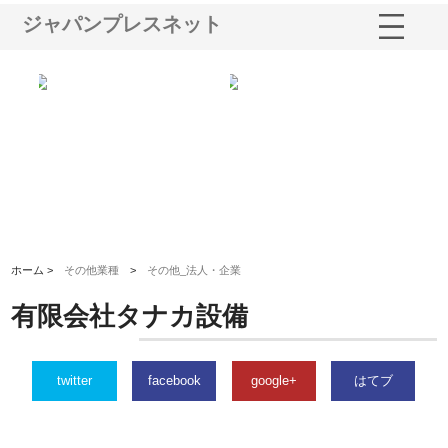
ジャパンプレスネット
三河
株式会社ナツハラが建設と鋲螺
株式会社メタルエースの企業サ
株
構空
で滋賀の暮らしを支える理由
イトが提供する充実した情報内
み
容とは
ホーム >
その他業種
>
その他_法人・企業
有限会社タナカ設備
twitter
facebook
google+
はてブ