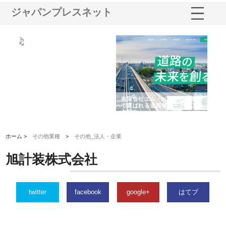
ジャパンプレスネット
選ば
株式会社名神精工の最新ニュー
有限会社エム・ビルドが南多摩
有
ルの
スリリース一覧と注目トピック
で選ばれる道路舗装と土木工事
ネ
の実力
ホーム >
その他業種
>
その他_法人・企業
旭計装株式会社
twitter
facebook
google+
はてブ