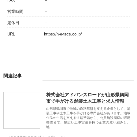
FAX
－
営業時間
－
定休日
－
URL
https://n-e-tecs.co.jp/
関連記事
株式会社アドバンスロードが山形県鶴岡
市で手がける舗装土木工事と求人情報
山形県鶴岡市で地域の道路基盤を支える企業として、舗
装工事や土木工事を手がける専門会社があります。地域
住民の生活を支える道路整備から、公共施設周辺の環境
整備まで、幅広い工事実績を持つ企業の取り組みと、
地…