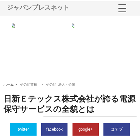
ジャパンプレスネット
選ば
株式会社名神精工の最新ニュー
有限会社エム・ビルドが南多摩
有
ルの
スリリース一覧と注目トピック
で選ばれる道路舗装と土木工事
ネ
の実力
ホーム >
その他業種
>
その他_法人・企業
日新Ｅテックス株式会社が誇る電源
保守サービスの全貌とは
twitter
facebook
google+
はてブ