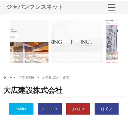
ジャパンプレスネット
ルや店
株式会社スプリングエフが選ば
桑木給食株式会社が福山市で選
ける理
れる理由とOEMアパレル製造の
ばれる手作り弁当配達の理由
れ
強み
ホーム >
その他業種
>
その他_法人・企業
大広建設株式会社
twitter
facebook
google+
はてブ