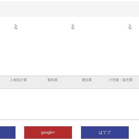
品工業が国産
有限会社ワインエクスプレスが
安倍紙業株式会社が印刷会社に
パンの魅力
山形の青果物流を支える理由と
選ばれる紙提案力と供給体制
ドライバー待遇
人材紹介業
製造業
通信業
小売業・販売業
google+
はてブ