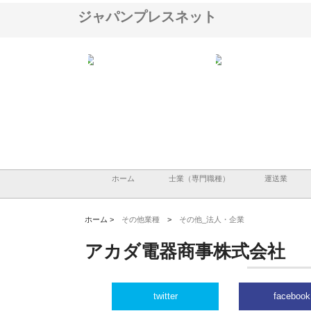
ジャパンプレスネット
式会社アドバンスロードが山
株式会社三原商会が製造現場に
株式会社三好屋食
県鶴岡市で手がける舗装土木
選ばれる産業機材調達の強みと
小麦で焼く手作り
事と求人情報
は
ホーム
士業（専門職種）
運送業
ホーム >
その他業種
>
その他_法人・企業
アカダ電器商事株式会社
twitter
facebook