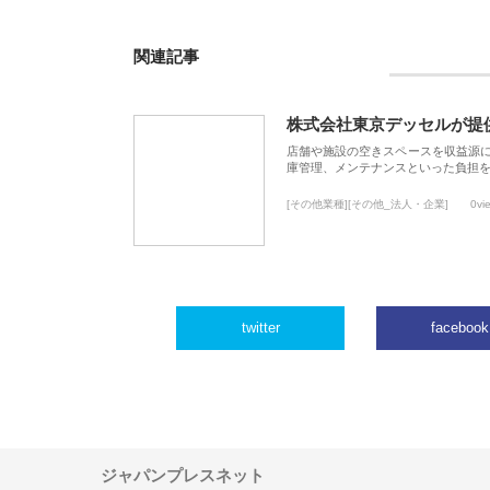
関連記事
株式会社東京デッセルが提
店舗や施設の空きスペースを収益源
庫管理、メンテナンスといった負担
[その他業種][その他_法人・企業]
0vi
twitter
facebook
ジャパンプレスネット