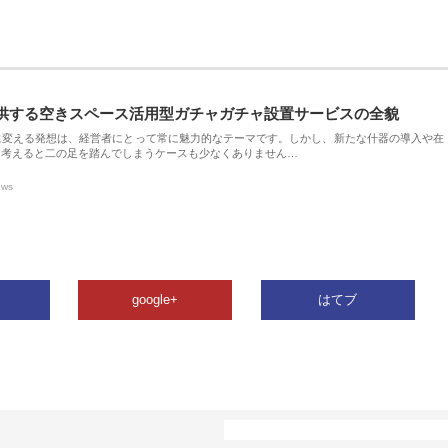
供する空きスペース活用型ガチャガチャ設置サービスの全貌
に変える発想は、経営者にとって常に魅力的なテーマです。しかし、新たな什器の導入や在
を考えると二の足を踏んでしまうケースも少なくありません…
ews
google+
はてブ
カテゴリー