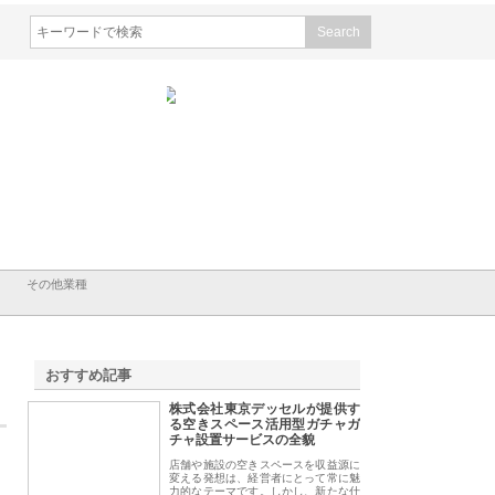
株式会社ハクシンが大阪で選ば
株式会社翔栄が草津市で担う建
株式会社ＯＮ
れる公共工事の実績と強み
築基礎工事の現場力と信頼性
が岡山から広
る理由
その他業種
おすすめ記事
株式会社東京デッセルが提供す
1
る空きスペース活用型ガチャガ
チャ設置サービスの全貌
店舗や施設の空きスペースを収益源に
変える発想は、経営者にとって常に魅
力的なテーマです。しかし、新たな什