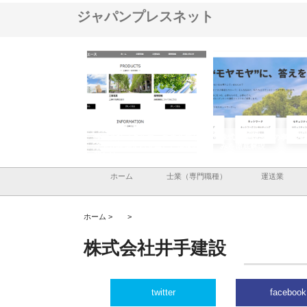
ジャパンプレスネット
ナツハラが建設と鋲螺
株式会社メタルエースの企業サ
株式会社ＣＳＡの事業内
暮らしを支える理由
イトが提供する充実した情報内
みを徹底解説
容とは
ホーム
士業（専門職種）
運送業
ホーム >
>
株式会社井手建設
twitter
facebook