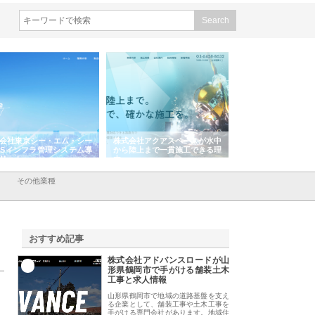
会社東京シー・エム・シー
株式会社アクアスペースが水中
株式会社地盤調査事
ISインフラ管理システム導
から陸上まで一貫施工できる理
れ続ける理由と建設
リット
由
強み
その他業種
おすすめ記事
株式会社アドバンスロードが山
1
形県鶴岡市で手がける舗装土木
工事と求人情報
山形県鶴岡市で地域の道路基盤を支え
る企業として、舗装工事や土木工事を
手がける専門会社があります。地域住