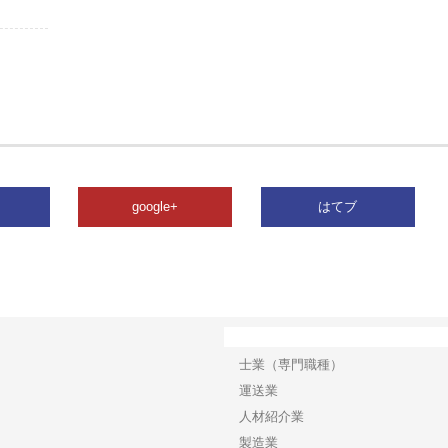
google+
はてブ
カテゴリー
士業（専門職種）
運送業
人材紹介業
製造業