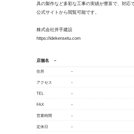
具の製作など多彩な工事の実績が豊富で、対応
公式サイトから閲覧可能です。
株式会社井手建設
https://idekensetu.com
店舗名
－
住所
－
アクセス
－
TEL
－
FAX
－
営業時間
－
定休日
－