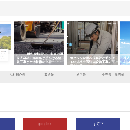
容と強
株式会社山形道路が手がける舗
ホクシン設備株式会社が手がけ
株式
装工事と土木技術の全容
る給排水空調消火設備工事の実
のG
績と強み
入メ
人材紹介業
製造業
通信業
小売業・販売業
google+
はてブ