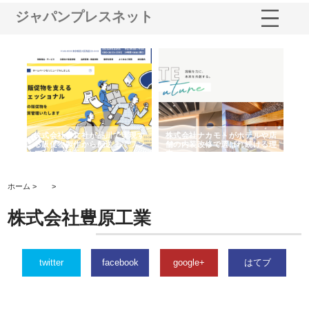
ジャパンプレスネット
ノー
株式会社耕文社が品川で実現す
株式会社ナカモトがホテルや店
株
の専
る販促物製作から配送までワン
舗の内装改修で選ばれ続ける理
れ
ストップ対応
由
強
ホーム >
>
株式会社豊原工業
twitter
facebook
google+
はてブ